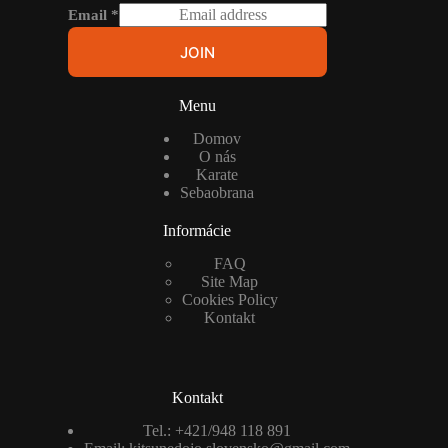
Email
*
JOIN
Menu
Domov
O nás
Karate
Sebaobrana
Informácie
FAQ
Site Map
Cookies Policy
Kontakt
Kontakt
Tel.:
+421/948 118 891