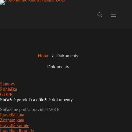
Skip
to
content
Home
Dokumenty
Dokumenty
Stanovy
Prihláška
GDPR
Súťažné pravidlá a dôležité dokumenty
Súťažíme podľa pravidiel WKF
Pravidlá kata
Zoznam kata
Pravidlá kumite
Pravidlá kihon ido