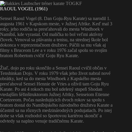
RAOUL VOGEL (1961)
Sensei Raoul Vogel (8. Dan Goju-Ryu Karate) sa narodil 1.
augusta 1961 v Kapskom meste, v Južnej Afrike. Keď mal 3
roky, jeho rodičia sa presťahovali do mesta Windhoek v
Namíbií, kde vyrastal. Od malička to bol veľmi aktívny
človek. Venoval sa plávaniu a tenisu, na strednej škole bol
dokonca v reprezentačnom družstve. Páčili sa mu však aj
filmy s Bruceom Lee a v roku 1976 začal spolu so svojím
bratom Robertom cvičiť Goju Ryu Karate.
Žiaľ, dojo po roku skončilo a Sensei Raoul cvičil občas v
Tenshinkan Dojo. V roku 1979 však jeho život nabral nové
obrátky, ked sa do mesta Windhoek z Kapského mesta
presťahoval Sensei Hennie de Vries a oživil tam Goju Ryu
Karate. Po asi 4 rokoch mu bol udelený stupeň Shodan
vtedajším šéfinštruktorom Južnej Afriky, Senseiom Etienne
Coetzeeom. Počas nasledujúcich dvoch rokov sa spolu s
bratom dostal do Namíbijského národného družstva Karate a
účastnil sa na rôznych medzinárodných podujatiach. Po istej
dobe sa však rozhodol so športovou kariérou skončiť a
odvtedy sa naplno venuje tradičnému Karate.