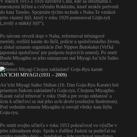
V rokoch 1915 a 1916 navštívil Čínu, kde sa oboznámil s
miestnymi štýlmi a cvičením Rokkishu, ktoré neskôr pretvoril
do kata Tensho. Spojením týchto techník s Naha-Te vznikol
jeho vlastný štýl, ktorý v roku 1929 pomenoval Gōjū-ryū
(„tvrdý a mäkký štýl“).
Po návrate otvoril dojo v Naha, reformoval tréningové
metódy, rozšíril karate do škôl, polície a spoločenského života,
a získal uznanie organizácie
Dai Nippon Butokukai
(Veľká
japonská spoločnosť pre podporu bojových umení). Po smrti
Bushi Miyagiho sa jeho nástupcom stal Miyagi An´ichi Saiko
Shihan.
AN´ICHI MIYAGI (1931 – 2009)
An’ichi Miyagi Saiko Shihan (10. Dan Goju-Ryu Karate) bol
priamym žiakom zakladateľa Goju-ryu, Chojuna Miyagiho.
Karate začal trénovať v roku 1948 a pre svoju oddanosť a
úctu k učiteľovi sa stal jeho
uchi deshi
(osobným študentom).
Pod vedením senseia Miyagiho si osvojil všetky kata štýlu
Goju-ryu.
Po smrti svojho učiteľa v roku 1953 pokračoval vo výučbe v
jeho záhradnom dojo. Spolu s ďalšími žiakmi sa podieľal na
vzniku nového dojo – Jundokan – kde vychoval množstvo