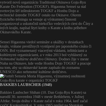
vytvoril novú organizáciu Traditional Okinawa Goju-Ryu
Karate Do Federation (TOGKF). Higaonna Sensei sa stal
svetovým šéf inštruktorom TOGKF a Honbu Dojo a
technické ústredie TOGKF ostalo na Okinave. Okrem
fyzického tréningu sa venuje aj výskumnej činnosti
zorganizoval a uskutočnil niekoľko vedeckých ciest do Číny a
iných krajín, napísal štyri knihy o Karate a knihu príbehov
Okinavského Karate.
Sensei Higaonna viedol semináre a ukážky v desiatkach
krajín, vrátane prestížnych vystúpení pre japonského cisára či
OSN. Bol vyznamenaný viacerými vládami, inštitúciami a
kultúrnymi organizáciami, a v roku 2013 bol vyhlásený za
Nehmotné kultúrne dedičstvo Okinavy.
Dodnes žije v meste
Naha na Okinave, kde vedie Honbu Dojo TOGKF a pracuje
na tom, aby sa okinavské karate zapísalo do zoznamu
UNESCO ako nehmotné kultúrne dedičstvo.
BAKKIES LAUBSCHER (1948)
Bakkies Laubscher Shihan (10. Dan Goju-Ryu Karate) sa
narodil 30. novembra 1948 v meste Bethlehem, v Južnej
Afrike. Svoju dráhu v Karate začal v roku 1964, keď začal
cvičiť KyokushinKai. V roku 1965 prešiel na Shotokan