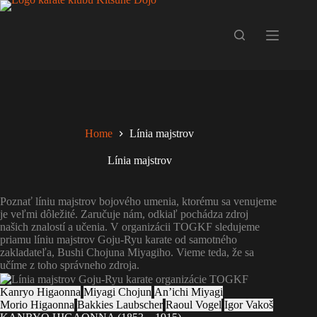
Skip
to
content
Home
Línia majstrov
Línia majstrov
Poznať líniu majstrov bojového umenia, ktorému sa venujeme
je veľmi dôležité. Zaručuje nám, odkiaľ pochádza zdroj
našich znalostí a učenia. V organizácii TOGKF sledujeme
priamu líniu majstrov Goju-Ryu karate od samotného
zakladateľa, Bushi Chojuna Miyagiho. Vieme teda, že sa
učíme z toho správneho zdroja.
Kanryo Higaonna
Miyagi Chojun
An’ichi Miyagi
Morio Higaonna
Bakkies Laubscher
Raoul Vogel
Igor Vakoš