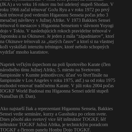
(JKA) a vo veku 16 rokov mu bol udelený stupeň Shodan. V
roku 1966 začal trénovať GoJu Ryu a v roku 1972 po prvý
krát trénoval pod vedením Higaonnu Senseia počas jeho 3
mesačnej návštevy v Južnej Afrike. V 1973 Bakkies Sensei
trénoval 6 mesiacov s Higaonna Senseiom v slávnom Yoyogi
dojo v Tokiu. V nasledujúcich rokoch pravidelne trénoval v
Japonsku a na Okinawe. Je jeden z mála “západniarov”, ktorí
na Okinawe trénovali za „starých časov” a ktorí si na vlastnej
koži vyskúšali intenzitu tréningov, ktoré nebolo schopných
vydržať mnoho karatistov.
Napriek veľkým úspechom na poli športového Karate (člen
národného tímu Južnej Afriky, 5. miesto na Svetovom
šampionáte v Kumite jednotlivcov, účasť vo štvrťfinále na
šampionáte v Los Angeles v roku 1975, atď.) sa od roku 1975
rozhodol venovať tradičnému Karate. V júli roku 2004 počas
IOGKF World Budosai mu Higaonna Sensei udelil stupeň
NanaDan (8. Dan).
Ako najstarší žiak a reprezentant Higaonnu Senseia, Bakkies
Sensei vedie semináre, kurzy a Gasshuku po celom svete.
Dnes pôsobí ako svetový vice šéf inštruktor TOGKF, šéf
inštruktor TOGKF Južná Afrika, je technickým poradcom
TOGKF a členom panelu Honbu Dojo TOGKF.