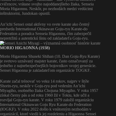
cvičencov, vrátane svojho najoddanejšieho žiaka, Senseia
Moria Higaonnu. Neskôr, po nezhodách medzi vedúcimi
inštruktormi, Jundokan opustil.
An’ichi Sensei ostal aktívny vo svete karate ako čestný
predseda International Okinawan Goju-ryu Karate-do
Federation a poradca Senseia Higaonnu, čím zabezpečil
nepretržitú a autentickú líniu od zakladateľa Goju-ryu.
MORIO HIGAONNA (1938)
Morio Higaonna Shuseki Shihan (10. Dan Goju-Ryu Karate)
je svetovo uznávaný majster karate, často označovaný za
jedného z najnebezpečnejších bojovníkov svojej generácie.
Sensei Higaonna je zakladateľom organizácie TOGKF.
Karate začal trénovať vo veku 14 rokov, najprv v štýle
Shorin-ryu, neskôr v Goju-ryu pod vedením An’ichi
Miyagiho, osobného žiaka Chojuna Miyagiho. V roku 1957
získal čierny pás a od roku 1960 žil v Tokiu, kde učil a
rozvíjal Goju-ryu karate. V roku 1979 založil organizáciu
International Okinawan Goju Ryu Karate-do Federation
(IOGKF). V roku 2022 došlo k vnútorným nezhodám v
organizácií, ktoré viedli k jej rozdeleniu a Higaonna Sensei