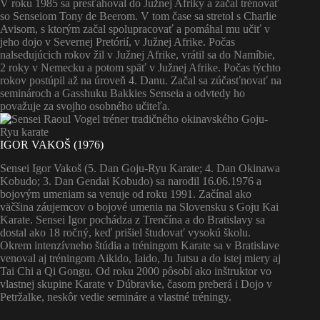
V roku 1985 sa presťahoval do Južnej Afriky a začal trénovať
so Senseiom Tony de Beerom. V tom čase sa stretol s Charlie
Avisom, s ktorým začal spolupracovať a pomáhal mu učiť v
jeho dojo v Severnej Pretórií, v Južnej Afrike. Počas
nalsedujúcich rokov žil v Južnej Afrike, vrátil sa do Namíbie,
2 roky v Nemecku a potom späť v Južnej Afrike. Počas týchto
rokov postúpil až na úroveň 4. Danu. Začal sa zúčasťnovať na
seminároch a Gasshuku Bakkies Senseia a odvtedy ho
považuje za svojho osobného učiteľa.
IGOR VAKOŠ (1976)
Sensei Igor Vakoš (5. Dan Goju-Ryu Karate; 4. Dan Okinawa
Kobudo; 3. Dan Gendai Kobudo) sa narodil 16.06.1976 a
bojovým umeniam sa venuje od roku 1991. Začínal ako
väčšina záujemcov o bojové umenia na Slovensku s Goju Kai
Karate. Sensei Igor pochádza z Trenčína a do Bratislavy sa
dostal ako 18 ročný, keď prišiel študovať vysokú školu.
Okrem intenzívneho štúdia a tréningom Karate sa v Bratislave
venoval aj tréningom Aikido, Iaido, Ju Jutsu a do istej miery aj
Tai Chi a Qi Gongu. Od roku 2000 pôsobí ako inštruktor vo
vlastnej skupine Karate v Dúbravke, časom preberá i Dojo v
Petržalke, neskôr vedie semináre a vlastné tréningy.